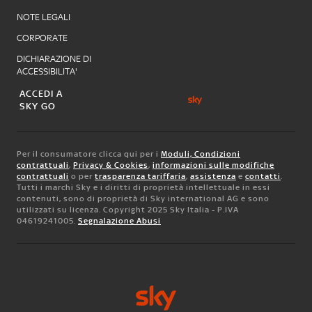
NOTE LEGALI
CORPORATE
DICHIARAZIONE DI
ACCESSIBILITA'
ACCEDI A
SKY GO
Per il consumatore clicca qui per i
Moduli, Condizioni
contrattuali
,
Privacy & Cookies
,
informazioni sulle modifiche
contrattuali
o per
trasparenza tariffaria
,
assistenza
e
contatti
.
Tutti i marchi Sky e i diritti di proprietà intellettuale in essi
contenuti, sono di proprietà di Sky international AG e sono
utilizzati su licenza. Copyright 2025 Sky Italia - P.IVA
04619241005.
Segnalazione Abusi