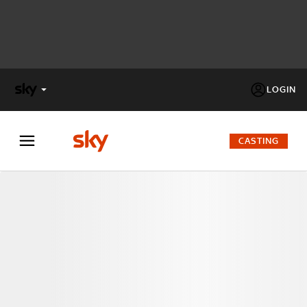
LOGIN
X
FACTOR
CASTING
MASTERCHEF
PECHINO
EXPRESS
Cos’altro vedere:
PROGRAMMI SKY
Un mondo di offerte:
SKY.IT
NOW