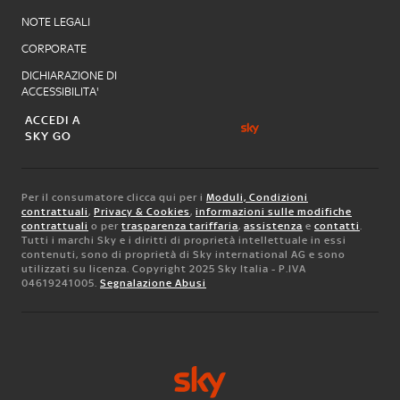
NOTE LEGALI
CORPORATE
DICHIARAZIONE DI
ACCESSIBILITA'
ACCEDI A
SKY GO
Per il consumatore clicca qui per i
Moduli, Condizioni
contrattuali
,
Privacy & Cookies
,
informazioni sulle modifiche
contrattuali
o per
trasparenza tariffaria
,
assistenza
e
contatti
.
Tutti i marchi Sky e i diritti di proprietà intellettuale in essi
contenuti, sono di proprietà di Sky international AG e sono
utilizzati su licenza. Copyright 2025 Sky Italia - P.IVA
04619241005.
Segnalazione Abusi