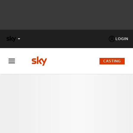
LOGIN
X
FACTOR
CASTING
MASTERCHEF
PECHINO
EXPRESS
Cos’altro vedere:
PROGRAMMI SKY
Un mondo di offerte:
SKY.IT
NOW