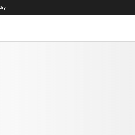
Sky
Cos’altro vedere:
Un mondo di offerte:
PROGRAMMI SKY
SKY.IT
NOW
PECHINO EXPRESS