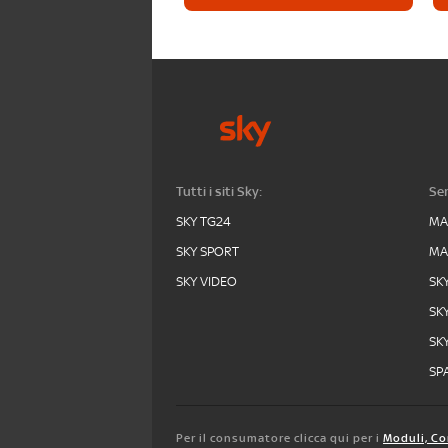
Tutti i siti Sky:
Ser
SKY TG24
MA
SKY SPORT
MA
SKY VIDEO
SK
SK
SK
SPA
Per il consumatore clicca qui per i
Moduli, Co