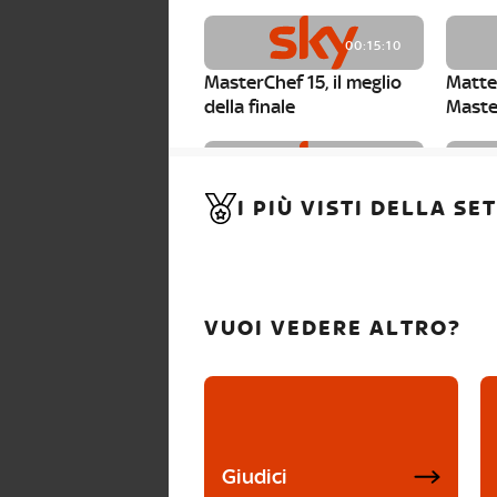
00:15:10
MasterChef 15, il meglio
Matte
della finale
Maste
00:01:15
I PIÙ VISTI DELLA S
MasterChef 15, Carlotta è
Maste
la seconda finalista
Canzi 
VUOI VEDERE ALTRO?
Giudici