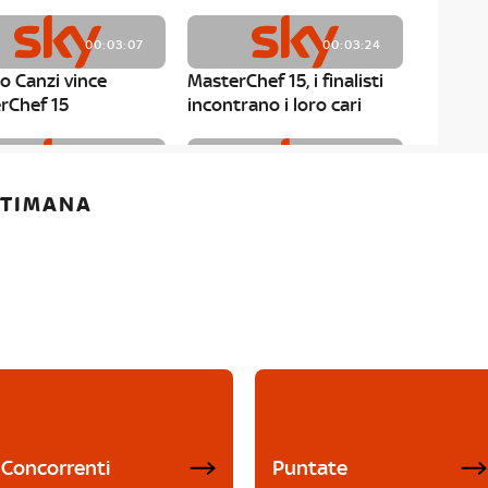
00:03:07
00:03:24
o Canzi vince
MasterChef 15, i finalisti
rChef 15
incontrano i loro cari
00:01:13
00:03:43
ETTIMANA
rChef 15, Matteo
MasterChef 15, Chef
è il primo finalista
Niederkofler ospite alla
Mystery Box
Concorrenti
Puntate