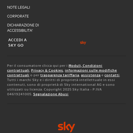
NOTE LEGALI
CORPORATE
DICHIARAZIONE DI
ACCESSIBILITA'
ACCEDI A
SKY GO
Per il consumatore clicca qui per i
Moduli, Condizioni
contrattuali
,
Privacy & Cookies
,
informazioni sulle modifiche
contrattuali
o per
trasparenza tariffaria
,
assistenza
e
contatti
.
Tutti i marchi Sky e i diritti di proprietà intellettuale in essi
contenuti, sono di proprietà di Sky international AG e sono
utilizzati su licenza. Copyright 2025 Sky Italia - P.IVA
04619241005.
Segnalazione Abusi