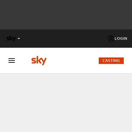
LOGIN
X
FACTOR
CASTING
MASTERCHEF
PECHINO
EXPRESS
Cos’altro vedere:
PROGRAMMI SKY
Un mondo di offerte:
SKY.IT
NOW