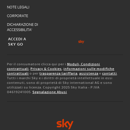
NOTE LEGALI
CORPORATE
DICHIARAZIONE DI
ACCESSIBILITA'
ACCEDI A
SKY GO
Per il consumatore clicca qui per i
Moduli, Condizioni
contrattuali
,
Privacy & Cookies
,
informazioni sulle modifiche
contrattuali
o per
trasparenza tariffaria
,
assistenza
e
contatti
.
Tutti i marchi Sky e i diritti di proprietà intellettuale in essi
contenuti, sono di proprietà di Sky international AG e sono
utilizzati su licenza. Copyright 2025 Sky Italia - P.IVA
04619241005.
Segnalazione Abusi