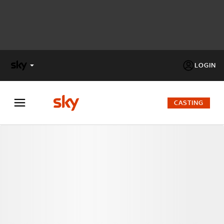
LOGIN
X
FACTOR
CASTING
MASTERCHEF
PECHINO
EXPRESS
Cos’altro vedere:
PROGRAMMI SKY
Un mondo di offerte:
SKY.IT
NOW