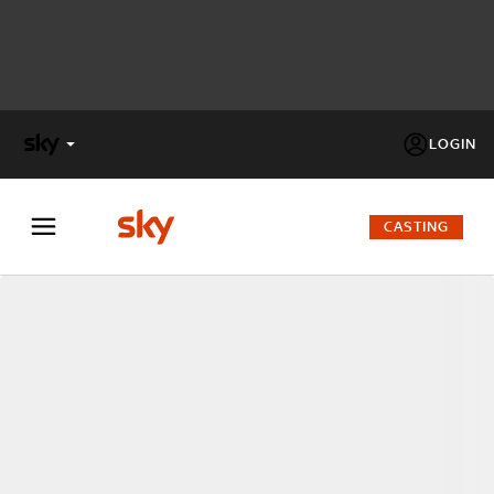
LOGIN
X
FACTOR
CASTING
MASTERCHEF
PECHINO
EXPRESS
Cos’altro vedere:
PROGRAMMI SKY
Un mondo di offerte:
SKY.IT
NOW