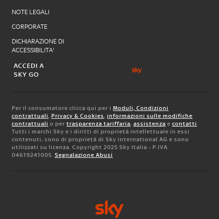
NOTE LEGALI
CORPORATE
DICHIARAZIONE DI
ACCESSIBILITA'
ACCEDI A
SKY GO
Per il consumatore clicca qui per i
Moduli, Condizioni
contrattuali
,
Privacy & Cookies
,
informazioni sulle modifiche
contrattuali
o per
trasparenza tariffaria
,
assistenza
e
contatti
.
Tutti i marchi Sky e i diritti di proprietà intellettuale in essi
contenuti, sono di proprietà di Sky international AG e sono
utilizzati su licenza. Copyright 2025 Sky Italia - P.IVA
04619241005.
Segnalazione Abusi