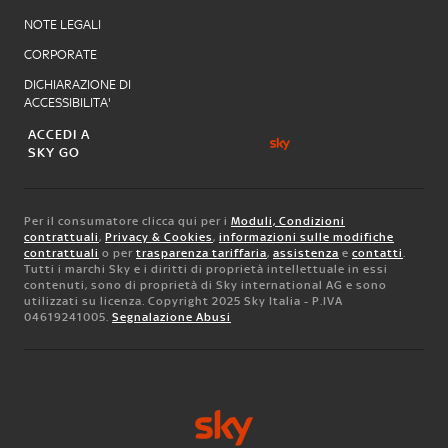
NOTE LEGALI
CORPORATE
DICHIARAZIONE DI
ACCESSIBILITA'
ACCEDI A
SKY GO
Per il consumatore clicca qui per i
Moduli, Condizioni
contrattuali
,
Privacy & Cookies
,
informazioni sulle modifiche
contrattuali
o per
trasparenza tariffaria
,
assistenza
e
contatti
.
Tutti i marchi Sky e i diritti di proprietà intellettuale in essi
contenuti, sono di proprietà di Sky international AG e sono
utilizzati su licenza. Copyright 2025 Sky Italia - P.IVA
04619241005.
Segnalazione Abusi