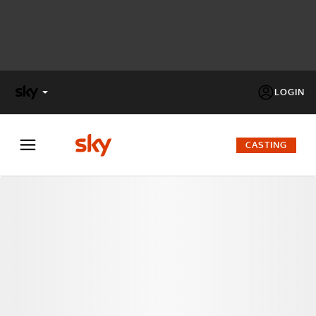
LOGIN
X
FACTOR
CASTING
MASTERCHEF
PECHINO
EXPRESS
Cos’altro vedere:
PROGRAMMI SKY
Un mondo di offerte:
SKY.IT
NOW