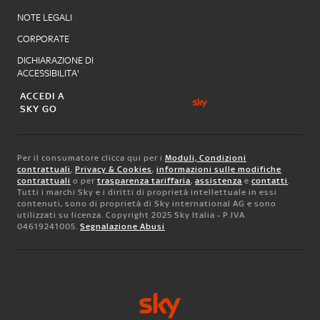
NOTE LEGALI
CORPORATE
DICHIARAZIONE DI
ACCESSIBILITA'
ACCEDI A
SKY GO
Per il consumatore clicca qui per i
Moduli, Condizioni
contrattuali
,
Privacy & Cookies
,
informazioni sulle modifiche
contrattuali
o per
trasparenza tariffaria
,
assistenza
e
contatti
.
Tutti i marchi Sky e i diritti di proprietà intellettuale in essi
contenuti, sono di proprietà di Sky international AG e sono
utilizzati su licenza. Copyright 2025 Sky Italia - P.IVA
04619241005.
Segnalazione Abusi