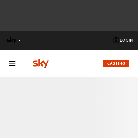
LOGIN
X
FACTOR
CASTING
MASTERCHEF
PECHINO
EXPRESS
Cos’altro vedere:
PROGRAMMI SKY
Un mondo di offerte:
SKY.IT
NOW