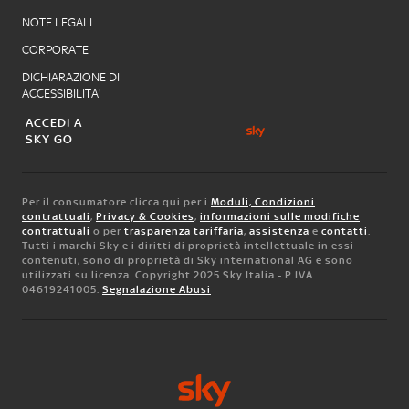
NOTE LEGALI
CORPORATE
DICHIARAZIONE DI
ACCESSIBILITA'
ACCEDI A
SKY GO
Per il consumatore clicca qui per i
Moduli, Condizioni
contrattuali
,
Privacy & Cookies
,
informazioni sulle modifiche
contrattuali
o per
trasparenza tariffaria
,
assistenza
e
contatti
.
Tutti i marchi Sky e i diritti di proprietà intellettuale in essi
contenuti, sono di proprietà di Sky international AG e sono
utilizzati su licenza. Copyright 2025 Sky Italia - P.IVA
04619241005.
Segnalazione Abusi