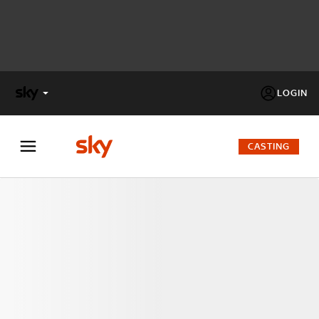
LOGIN
X
FACTOR
CASTING
MASTERCHEF
PECHINO
EXPRESS
Cos’altro vedere:
PROGRAMMI SKY
Un mondo di offerte:
SKY.IT
NOW