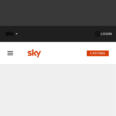
LOGIN
X
FACTOR
CASTING
MASTERCHEF
PECHINO
EXPRESS
Cos’altro vedere:
PROGRAMMI SKY
Un mondo di offerte:
SKY.IT
NOW