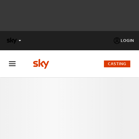
LOGIN
X
FACTOR
CASTING
MASTERCHEF
PECHINO
EXPRESS
Cos’altro vedere:
PROGRAMMI SKY
Un mondo di offerte:
SKY.IT
NOW