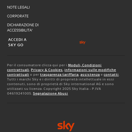
NOTE LEGALI
CORPORATE
DICHIARAZIONE DI
ACCESSIBILITA'
ACCEDI A
SKY GO
Per il consumatore clicca qui per i
Moduli, Condizioni
contrattuali
,
Privacy & Cookies
,
informazioni sulle modifiche
contrattuali
o per
trasparenza tariffaria
,
assistenza
e
contatti
.
Tutti i marchi Sky e i diritti di proprietà intellettuale in essi
contenuti, sono di proprietà di Sky international AG e sono
utilizzati su licenza. Copyright 2025 Sky Italia - P.IVA
04619241005.
Segnalazione Abusi