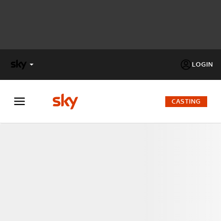
LOGIN
X
FACTOR
CASTING
MASTERCHEF
PECHINO
EXPRESS
Cos’altro vedere:
PROGRAMMI SKY
Un mondo di offerte:
SKY.IT
NOW