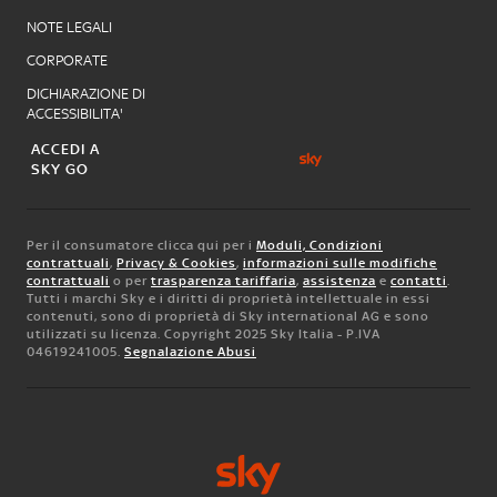
NOTE LEGALI
CORPORATE
DICHIARAZIONE DI
ACCESSIBILITA'
ACCEDI A
SKY GO
Per il consumatore clicca qui per i
Moduli, Condizioni
contrattuali
,
Privacy & Cookies
,
informazioni sulle modifiche
contrattuali
o per
trasparenza tariffaria
,
assistenza
e
contatti
.
Tutti i marchi Sky e i diritti di proprietà intellettuale in essi
contenuti, sono di proprietà di Sky international AG e sono
utilizzati su licenza. Copyright 2025 Sky Italia - P.IVA
04619241005.
Segnalazione Abusi