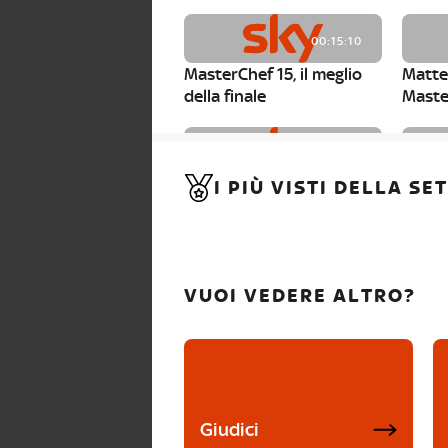
00:15:10
MasterChef 15, il meglio
Matte
della finale
Maste
00:01:15
I PIÙ VISTI DELLA S
MasterChef 15, Carlotta è
Maste
la seconda finalista
Canzi 
VUOI VEDERE ALTRO?
Giudici