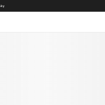
Sky
Cos’altro vedere:
Un mondo di offerte:
PROGRAMMI SKY
SKY.IT
NOW
PECHINO EXPRESS