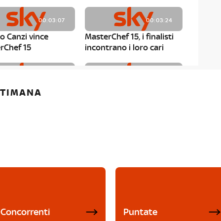
00:03:07
00:03:24
o Canzi vince
MasterChef 15, i finalisti
rChef 15
incontrano i loro cari
00:01:13
00:03:43
ETTIMANA
rChef 15, Matteo
MasterChef 15, Chef
è il primo finalista
Niederkofler ospite alla
Mystery Box
Concorrenti
Puntate