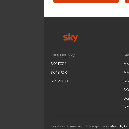
Tutti i siti Sky:
Ser
SKY TG24
MA
SKY SPORT
MA
SKY VIDEO
SK
SK
SK
SPA
Per il consumatore clicca qui per i
Moduli, Co