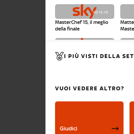
00:15:10
MasterChef 15, il meglio
Matte
della finale
Maste
00:01:15
I PIÙ VISTI DELLA S
MasterChef 15, Carlotta è
Maste
la seconda finalista
Canzi 
VUOI VEDERE ALTRO?
Giudici