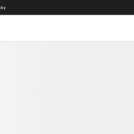
Sky
Cos’altro vedere:
Un mondo di offerte:
PROGRAMMI SKY
SKY.IT
NOW
PECHINO EXPRESS