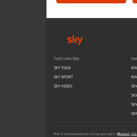
Tutti i siti Sky:
Ser
SKY TG24
MA
SKY SPORT
MA
SKY VIDEO
SK
SK
SK
SPA
Per il consumatore clicca qui per i
Moduli, Co