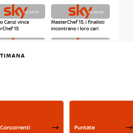
00:03:07
00:03:24
o Canzi vince
MasterChef 15, i finalisti
rChef 15
incontrano i loro cari
00:01:13
00:03:43
ETTIMANA
rChef 15, Matteo
MasterChef 15, Chef
è il primo finalista
Niederkofler ospite alla
Mystery Box
Concorrenti
Puntate