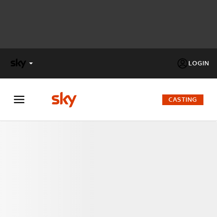
LOGIN
X
FACTOR
CASTING
MASTERCHEF
PECHINO
EXPRESS
Cos’altro vedere:
PROGRAMMI SKY
Un mondo di offerte:
SKY.IT
NOW