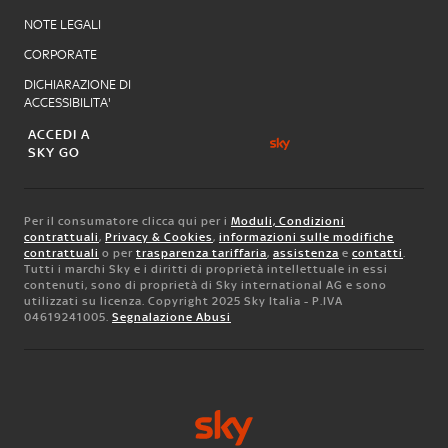
NOTE LEGALI
CORPORATE
DICHIARAZIONE DI
ACCESSIBILITA'
ACCEDI A
SKY GO
Per il consumatore clicca qui per i
Moduli, Condizioni
contrattuali
,
Privacy & Cookies
,
informazioni sulle modifiche
contrattuali
o per
trasparenza tariffaria
,
assistenza
e
contatti
.
Tutti i marchi Sky e i diritti di proprietà intellettuale in essi
contenuti, sono di proprietà di Sky international AG e sono
utilizzati su licenza. Copyright 2025 Sky Italia - P.IVA
04619241005.
Segnalazione Abusi