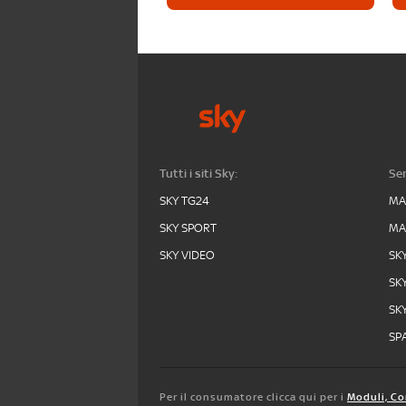
Tutti i siti Sky:
Ser
SKY TG24
MA
SKY SPORT
MA
SKY VIDEO
SK
SK
SK
SPA
Per il consumatore clicca qui per i
Moduli, Co