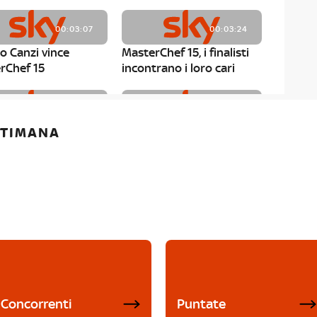
00:03:07
00:03:24
o Canzi vince
MasterChef 15, i finalisti
rChef 15
incontrano i loro cari
00:01:13
00:03:43
ETTIMANA
rChef 15, Matteo
MasterChef 15, Chef
è il primo finalista
Niederkofler ospite alla
Mystery Box
Concorrenti
Puntate