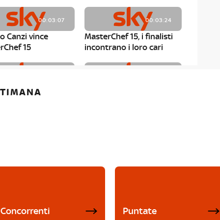
00:03:07
00:03:24
o Canzi vince
MasterChef 15, i finalisti
rChef 15
incontrano i loro cari
00:01:13
00:03:43
ETTIMANA
rChef 15, Matteo
MasterChef 15, Chef
è il primo finalista
Niederkofler ospite alla
Mystery Box
Concorrenti
Puntate