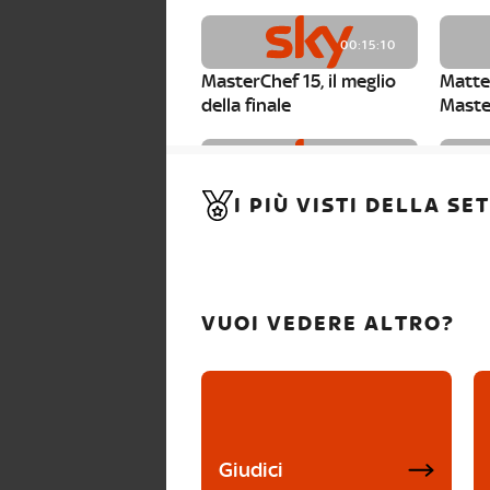
00:15:10
MasterChef 15, il meglio
Matte
della finale
Maste
00:01:15
I PIÙ VISTI DELLA S
MasterChef 15, Carlotta è
Maste
la seconda finalista
Canzi 
VUOI VEDERE ALTRO?
Giudici