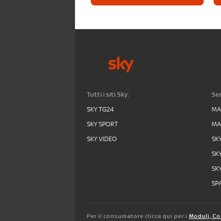
Tutti i siti Sky:
Ser
SKY TG24
MA
SKY SPORT
MA
SKY VIDEO
SK
SK
SK
SPA
Per il consumatore clicca qui per i
Moduli, Co