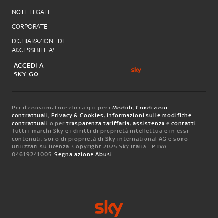
NOTE LEGALI
CORPORATE
DICHIARAZIONE DI
ACCESSIBILITA'
ACCEDI A
SKY GO
Per il consumatore clicca qui per i
Moduli, Condizioni
contrattuali
,
Privacy & Cookies
,
informazioni sulle modifiche
contrattuali
o per
trasparenza tariffaria
,
assistenza
e
contatti
.
Tutti i marchi Sky e i diritti di proprietà intellettuale in essi
contenuti, sono di proprietà di Sky international AG e sono
utilizzati su licenza. Copyright 2025 Sky Italia - P.IVA
04619241005.
Segnalazione Abusi