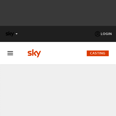
LOGIN
X
FACTOR
CASTING
MASTERCHEF
PECHINO
EXPRESS
Cos’altro vedere:
PROGRAMMI SKY
Un mondo di offerte:
SKY.IT
NOW