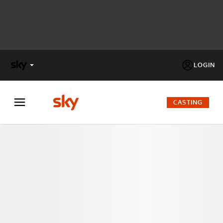
LOGIN
X
FACTOR
CASTING
MASTERCHEF
PECHINO
EXPRESS
Cos’altro vedere:
PROGRAMMI SKY
Un mondo di offerte:
SKY.IT
NOW