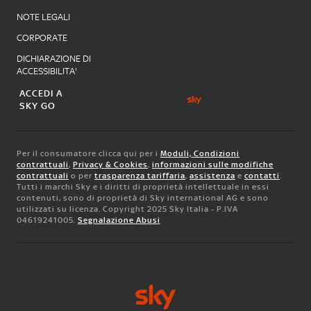
NOTE LEGALI
CORPORATE
DICHIARAZIONE DI
ACCESSIBILITA'
ACCEDI A
SKY GO
Per il consumatore clicca qui per i
Moduli, Condizioni
contrattuali
,
Privacy & Cookies
,
informazioni sulle modifiche
contrattuali
o per
trasparenza tariffaria
,
assistenza
e
contatti
.
Tutti i marchi Sky e i diritti di proprietà intellettuale in essi
contenuti, sono di proprietà di Sky international AG e sono
utilizzati su licenza. Copyright 2025 Sky Italia - P.IVA
04619241005.
Segnalazione Abusi