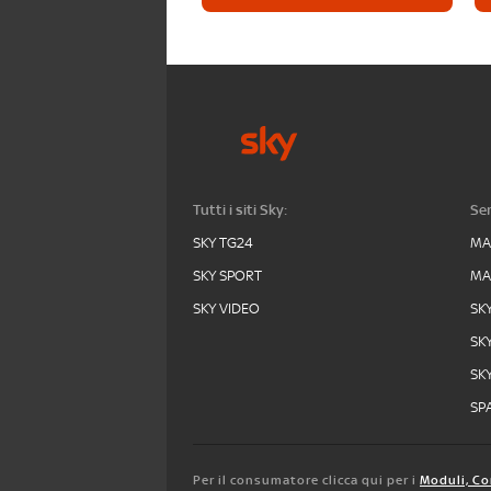
Tutti i siti Sky:
Ser
SKY TG24
MA
SKY SPORT
MA
SKY VIDEO
SK
SK
SK
SPA
Per il consumatore clicca qui per i
Moduli, Co