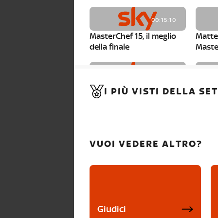
00:15:10
MasterChef 15, il meglio
Matte
della finale
Maste
00:01:15
I PIÙ VISTI DELLA S
MasterChef 15, Carlotta è
Maste
la seconda finalista
Canzi 
VUOI VEDERE ALTRO?
Giudici