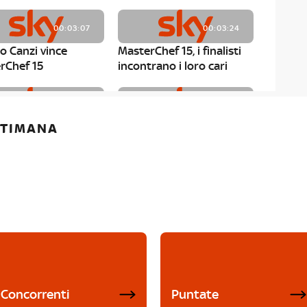
00:03:07
00:03:24
o Canzi vince
MasterChef 15, i finalisti
rChef 15
incontrano i loro cari
00:01:13
00:03:43
ETTIMANA
rChef 15, Matteo
MasterChef 15, Chef
è il primo finalista
Niederkofler ospite alla
Mystery Box
Concorrenti
Puntate