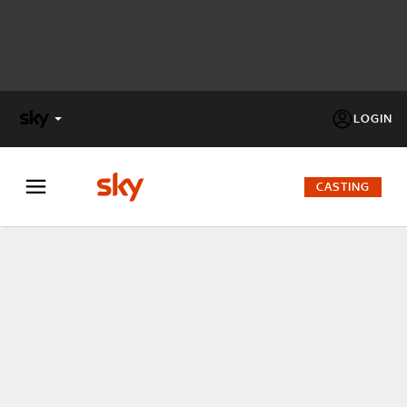
LOGIN
X
FACTOR
CASTING
MASTERCHEF
PECHINO
EXPRESS
Cos’altro vedere:
PROGRAMMI SKY
Un mondo di offerte:
SKY.IT
NOW