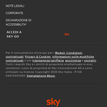
NOTE LEGALI
CORPORATE
DICHIARAZIONE DI
ACCESSIBILITA'
ACCEDI A
SKY GO
Per il consumatore clicca qui per i
Moduli, Condizioni
contrattuali
,
Privacy & Cookies
,
informazioni sulle modifiche
contrattuali
o per
trasparenza tariffaria
,
assistenza
e
contatti
.
Tutti i marchi Sky e i diritti di proprietà intellettuale in essi
contenuti, sono di proprietà di Sky international AG e sono
utilizzati su licenza. Copyright 2025 Sky Italia - P.IVA
04619241005.
Segnalazione Abusi