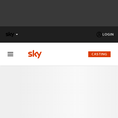
LOGIN
X
FACTOR
CASTING
MASTERCHEF
PECHINO
EXPRESS
Cos’altro vedere:
PROGRAMMI SKY
Un mondo di offerte:
SKY.IT
NOW