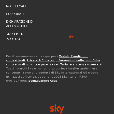
NOTE LEGALI
CORPORATE
DICHIARAZIONE DI
ACCESSIBILITA'
ACCEDI A
SKY GO
Per il consumatore clicca qui per i
Moduli, Condizioni
contrattuali
,
Privacy & Cookies
,
informazioni sulle modifiche
contrattuali
o per
trasparenza tariffaria
,
assistenza
e
contatti
.
Tutti i marchi Sky e i diritti di proprietà intellettuale in essi
contenuti, sono di proprietà di Sky international AG e sono
utilizzati su licenza. Copyright 2025 Sky Italia - P.IVA
04619241005.
Segnalazione Abusi