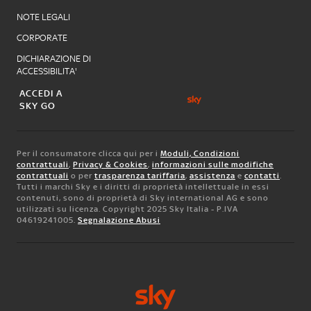
NOTE LEGALI
CORPORATE
DICHIARAZIONE DI
ACCESSIBILITA'
ACCEDI A
SKY GO
Per il consumatore clicca qui per i
Moduli, Condizioni
contrattuali
,
Privacy & Cookies
,
informazioni sulle modifiche
contrattuali
o per
trasparenza tariffaria
,
assistenza
e
contatti
.
Tutti i marchi Sky e i diritti di proprietà intellettuale in essi
contenuti, sono di proprietà di Sky international AG e sono
utilizzati su licenza. Copyright 2025 Sky Italia - P.IVA
04619241005.
Segnalazione Abusi