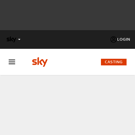
LOGIN
X
FACTOR
CASTING
MASTERCHEF
PECHINO
EXPRESS
Cos’altro vedere:
PROGRAMMI SKY
Un mondo di offerte:
SKY.IT
NOW