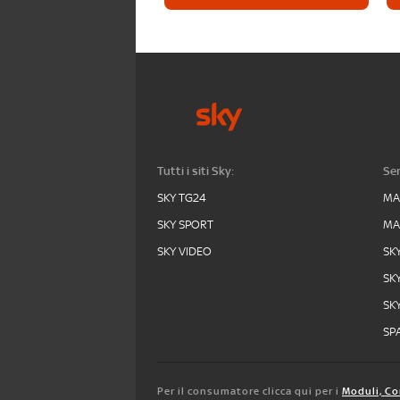
Tutti i siti Sky:
Ser
SKY TG24
MA
SKY SPORT
MA
SKY VIDEO
SK
SK
SK
SPA
Per il consumatore clicca qui per i
Moduli, Co