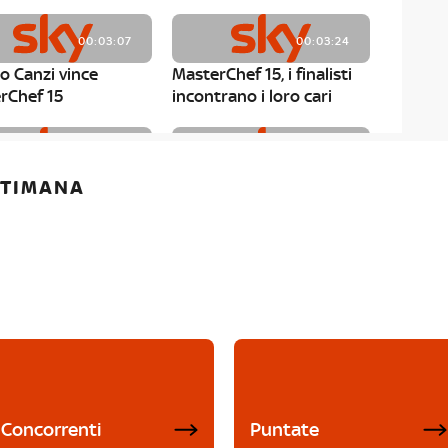
00:03:07
00:03:24
o Canzi vince
MasterChef 15, i finalisti
rChef 15
incontrano i loro cari
00:01:13
00:03:43
ETTIMANA
rChef 15, Matteo
MasterChef 15, Chef
è il primo finalista
Niederkofler ospite alla
Mystery Box
Concorrenti
Puntate