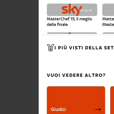
00:15:10
MasterChef 15, il meglio
Matte
della finale
Maste
00:01:15
I PIÙ VISTI DELLA S
MasterChef 15, Carlotta è
Maste
la seconda finalista
Canzi 
VUOI VEDERE ALTRO?
Giudici