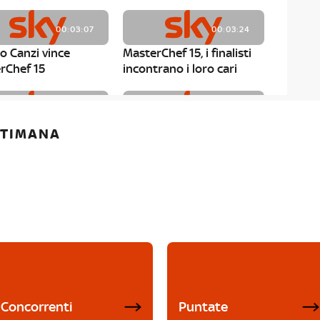
00:03:07
00:03:24
o Canzi vince
MasterChef 15, i finalisti
rChef 15
incontrano i loro cari
00:01:13
00:03:43
ETTIMANA
rChef 15, Matteo
MasterChef 15, Chef
è il primo finalista
Niederkofler ospite alla
Mystery Box
Concorrenti
Puntate