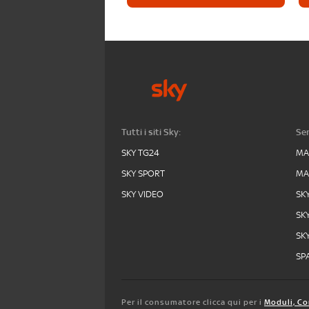
Tutti i siti Sky:
Ser
SKY TG24
MA
SKY SPORT
MA
SKY VIDEO
SK
SK
SK
SPA
Per il consumatore clicca qui per i
Moduli, Co