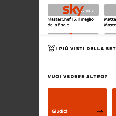
00:15:10
MasterChef 15, il meglio
Matte
della finale
Maste
00:01:15
I PIÙ VISTI DELLA S
MasterChef 15, Carlotta è
Maste
la seconda finalista
Canzi 
VUOI VEDERE ALTRO?
Giudici