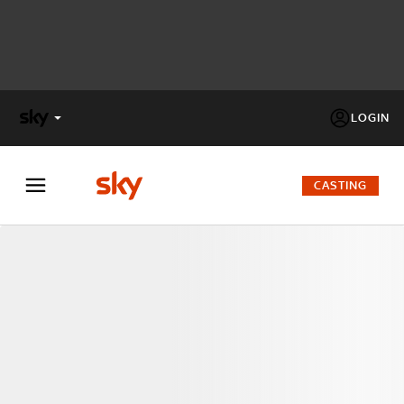
LOGIN
X
FACTOR
CASTING
MASTERCHEF
PECHINO
EXPRESS
Cos’altro vedere:
PROGRAMMI SKY
Un mondo di offerte:
SKY.IT
NOW