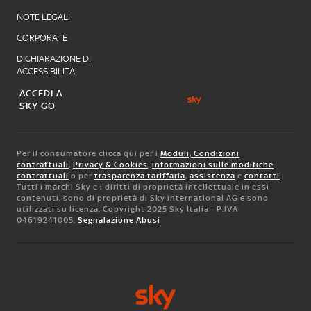
NOTE LEGALI
CORPORATE
DICHIARAZIONE DI
ACCESSIBILITA'
ACCEDI A
SKY GO
Per il consumatore clicca qui per i
Moduli, Condizioni
contrattuali
,
Privacy & Cookies
,
informazioni sulle modifiche
contrattuali
o per
trasparenza tariffaria
,
assistenza
e
contatti
.
Tutti i marchi Sky e i diritti di proprietà intellettuale in essi
contenuti, sono di proprietà di Sky international AG e sono
utilizzati su licenza. Copyright 2025 Sky Italia - P.IVA
04619241005.
Segnalazione Abusi