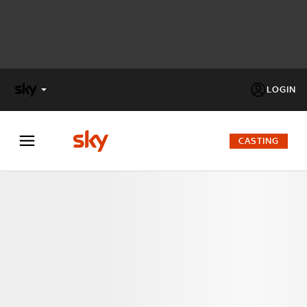
LOGIN
X
FACTOR
CASTING
MASTERCHEF
PECHINO
EXPRESS
Cos’altro vedere:
PROGRAMMI SKY
Un mondo di offerte:
SKY.IT
NOW