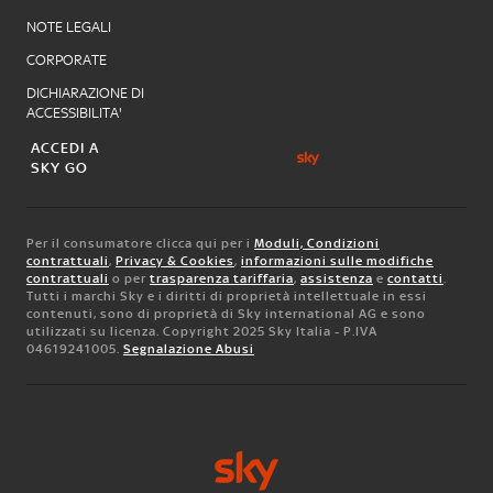
NOTE LEGALI
CORPORATE
DICHIARAZIONE DI
ACCESSIBILITA'
ACCEDI A
SKY GO
Per il consumatore clicca qui per i
Moduli, Condizioni
contrattuali
,
Privacy & Cookies
,
informazioni sulle modifiche
contrattuali
o per
trasparenza tariffaria
,
assistenza
e
contatti
.
Tutti i marchi Sky e i diritti di proprietà intellettuale in essi
contenuti, sono di proprietà di Sky international AG e sono
utilizzati su licenza. Copyright 2025 Sky Italia - P.IVA
04619241005.
Segnalazione Abusi