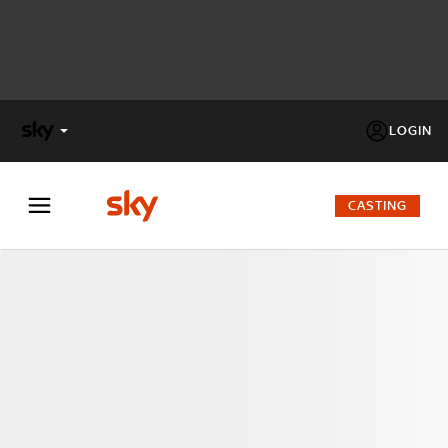
LOGIN
X
FACTOR
CASTING
MASTERCHEF
PECHINO
EXPRESS
Cos’altro vedere:
PROGRAMMI SKY
Un mondo di offerte:
SKY.IT
NOW