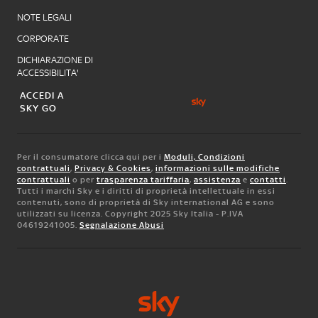
NOTE LEGALI
CORPORATE
DICHIARAZIONE DI
ACCESSIBILITA'
ACCEDI A
SKY GO
Per il consumatore clicca qui per i
Moduli, Condizioni
contrattuali
,
Privacy & Cookies
,
informazioni sulle modifiche
contrattuali
o per
trasparenza tariffaria
,
assistenza
e
contatti
.
Tutti i marchi Sky e i diritti di proprietà intellettuale in essi
contenuti, sono di proprietà di Sky international AG e sono
utilizzati su licenza. Copyright 2025 Sky Italia - P.IVA
04619241005.
Segnalazione Abusi