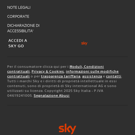
NOTE LEGALI
CORPORATE
DICHIARAZIONE DI
ACCESSIBILITA'
ACCEDI A
SKY GO
Per il consumatore clicca qui per i
Moduli, Condizioni
contrattuali
,
Privacy & Cookies
,
informazioni sulle modifiche
contrattuali
o per
trasparenza tariffaria
,
assistenza
e
contatti
.
Tutti i marchi Sky e i diritti di proprietà intellettuale in essi
contenuti, sono di proprietà di Sky international AG e sono
utilizzati su licenza. Copyright 2025 Sky Italia - P.IVA
04619241005.
Segnalazione Abusi