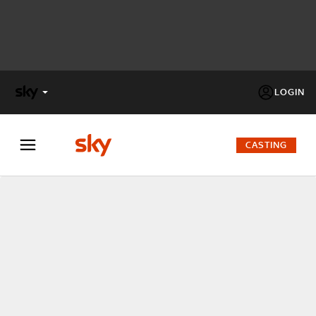
LOGIN
X
FACTOR
CASTING
MASTERCHEF
PECHINO
EXPRESS
Cos’altro vedere:
PROGRAMMI SKY
Un mondo di offerte:
SKY.IT
NOW