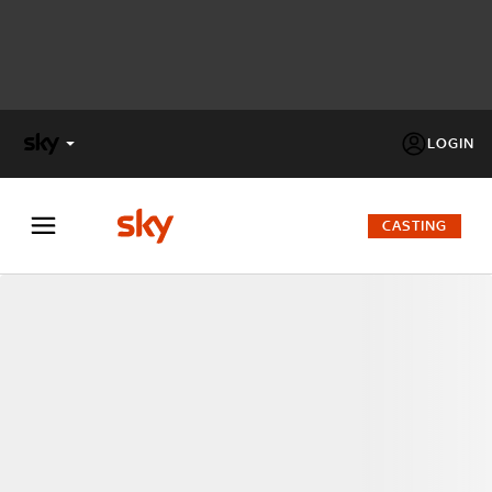
LOGIN
X
FACTOR
CASTING
MASTERCHEF
PECHINO
EXPRESS
Cos’altro vedere:
PROGRAMMI SKY
Un mondo di offerte:
SKY.IT
NOW