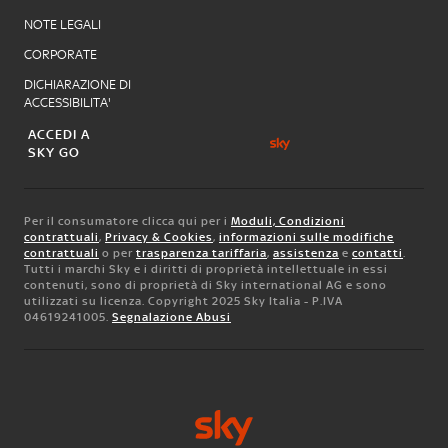
NOTE LEGALI
CORPORATE
DICHIARAZIONE DI
ACCESSIBILITA'
ACCEDI A
SKY GO
Per il consumatore clicca qui per i
Moduli, Condizioni
contrattuali
,
Privacy & Cookies
,
informazioni sulle modifiche
contrattuali
o per
trasparenza tariffaria
,
assistenza
e
contatti
.
Tutti i marchi Sky e i diritti di proprietà intellettuale in essi
contenuti, sono di proprietà di Sky international AG e sono
utilizzati su licenza. Copyright 2025 Sky Italia - P.IVA
04619241005.
Segnalazione Abusi