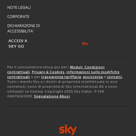
NOTE LEGALI
CORPORATE
DICHIARAZIONE DI
ACCESSIBILITA'
ACCEDI A
SKY GO
Per il consumatore clicca qui per i
Moduli, Condizioni
contrattuali
,
Privacy & Cookies
,
informazioni sulle modifiche
contrattuali
o per
trasparenza tariffaria
,
assistenza
e
contatti
.
Tutti i marchi Sky e i diritti di proprietà intellettuale in essi
contenuti, sono di proprietà di Sky international AG e sono
utilizzati su licenza. Copyright 2025 Sky Italia - P.IVA
04619241005.
Segnalazione Abusi