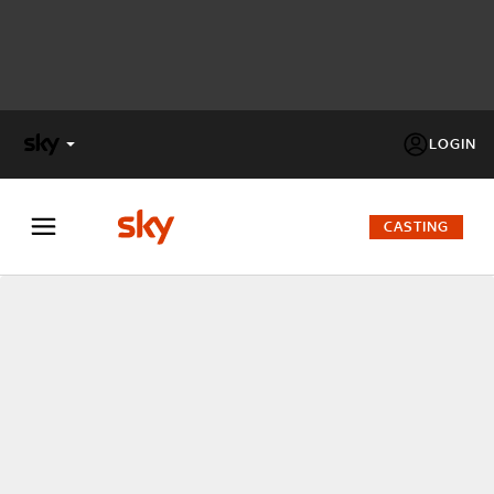
LOGIN
X
FACTOR
CASTING
MASTERCHEF
PECHINO
EXPRESS
Cos’altro vedere:
PROGRAMMI SKY
Un mondo di offerte:
SKY.IT
NOW