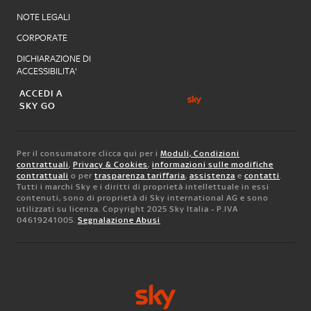
NOTE LEGALI
CORPORATE
DICHIARAZIONE DI
ACCESSIBILITA'
ACCEDI A
SKY GO
Per il consumatore clicca qui per i
Moduli, Condizioni
contrattuali
,
Privacy & Cookies
,
informazioni sulle modifiche
contrattuali
o per
trasparenza tariffaria
,
assistenza
e
contatti
.
Tutti i marchi Sky e i diritti di proprietà intellettuale in essi
contenuti, sono di proprietà di Sky international AG e sono
utilizzati su licenza. Copyright 2025 Sky Italia - P.IVA
04619241005.
Segnalazione Abusi