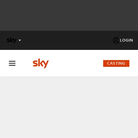
LOGIN
X
FACTOR
CASTING
MASTERCHEF
PECHINO
EXPRESS
Cos’altro vedere:
PROGRAMMI SKY
Un mondo di offerte:
SKY.IT
NOW