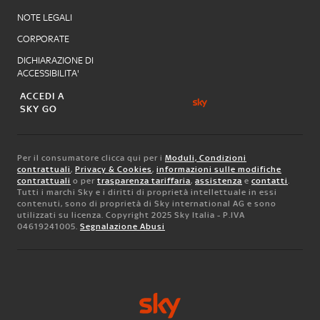
NOTE LEGALI
CORPORATE
DICHIARAZIONE DI
ACCESSIBILITA'
ACCEDI A
SKY GO
Per il consumatore clicca qui per i
Moduli, Condizioni
contrattuali
,
Privacy & Cookies
,
informazioni sulle modifiche
contrattuali
o per
trasparenza tariffaria
,
assistenza
e
contatti
.
Tutti i marchi Sky e i diritti di proprietà intellettuale in essi
contenuti, sono di proprietà di Sky international AG e sono
utilizzati su licenza. Copyright 2025 Sky Italia - P.IVA
04619241005.
Segnalazione Abusi