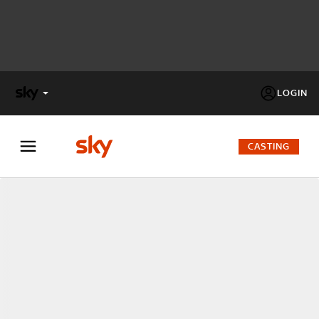
LOGIN
X
FACTOR
CASTING
MASTERCHEF
PECHINO
EXPRESS
Cos’altro vedere:
PROGRAMMI SKY
Un mondo di offerte:
SKY.IT
NOW