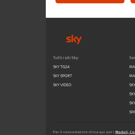
Tutti i siti Sky:
Ser
SKY TG24
MA
SKY SPORT
MA
SKY VIDEO
SK
SK
SK
SPA
Per il consumatore clicca qui per i
Moduli, Co