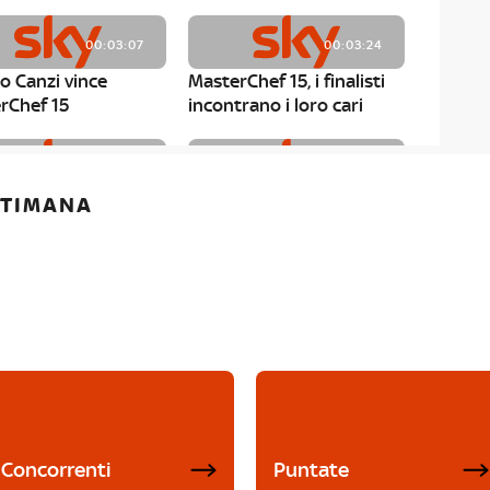
00:03:07
00:03:24
o Canzi vince
MasterChef 15, i finalisti
rChef 15
incontrano i loro cari
00:01:13
00:03:43
ETTIMANA
rChef 15, Matteo
MasterChef 15, Chef
è il primo finalista
Niederkofler ospite alla
Mystery Box
Concorrenti
Puntate