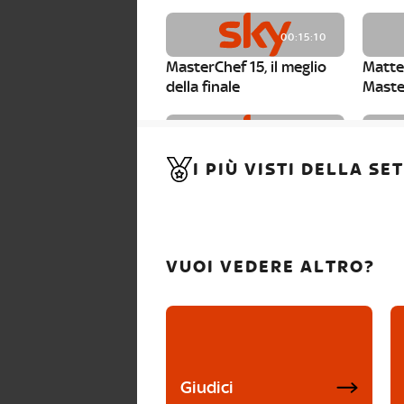
00:15:10
MasterChef 15, il meglio
Matte
della finale
Maste
00:01:15
I PIÙ VISTI DELLA S
MasterChef 15, Carlotta è
Maste
la seconda finalista
Canzi 
VUOI VEDERE ALTRO?
Giudici