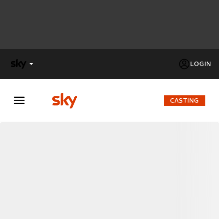
LOGIN
X
FACTOR
CASTING
MASTERCHEF
PECHINO
EXPRESS
Cos’altro vedere:
PROGRAMMI SKY
Un mondo di offerte:
SKY.IT
NOW