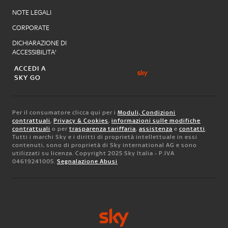
NOTE LEGALI
CORPORATE
DICHIARAZIONE DI
ACCESSIBILITA'
ACCEDI A
SKY GO
Per il consumatore clicca qui per i
Moduli, Condizioni
contrattuali
,
Privacy & Cookies
,
informazioni sulle modifiche
contrattuali
o per
trasparenza tariffaria
,
assistenza
e
contatti
.
Tutti i marchi Sky e i diritti di proprietà intellettuale in essi
contenuti, sono di proprietà di Sky international AG e sono
utilizzati su licenza. Copyright 2025 Sky Italia - P.IVA
04619241005.
Segnalazione Abusi