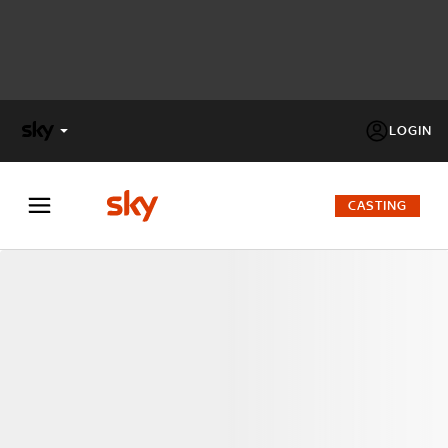
LOGIN
X
FACTOR
CASTING
MASTERCHEF
PECHINO
EXPRESS
Cos’altro vedere:
PROGRAMMI SKY
Un mondo di offerte:
SKY.IT
NOW