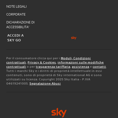
NOTE LEGALI
CORPORATE
DICHIARAZIONE DI
ACCESSIBILITA'
ACCEDI A
SKY GO
Per il consumatore clicca qui per i
Moduli, Condizioni
contrattuali
,
Privacy & Cookies
,
informazioni sulle modifiche
contrattuali
o per
trasparenza tariffaria
,
assistenza
e
contatti
.
Tutti i marchi Sky e i diritti di proprietà intellettuale in essi
contenuti, sono di proprietà di Sky international AG e sono
utilizzati su licenza. Copyright 2025 Sky Italia - P.IVA
04619241005.
Segnalazione Abusi