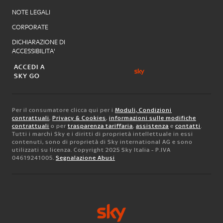
NOTE LEGALI
CORPORATE
DICHIARAZIONE DI
ACCESSIBILITA'
ACCEDI A
SKY GO
Per il consumatore clicca qui per i
Moduli, Condizioni
contrattuali
,
Privacy & Cookies
,
informazioni sulle modifiche
contrattuali
o per
trasparenza tariffaria
,
assistenza
e
contatti
.
Tutti i marchi Sky e i diritti di proprietà intellettuale in essi
contenuti, sono di proprietà di Sky international AG e sono
utilizzati su licenza. Copyright 2025 Sky Italia - P.IVA
04619241005.
Segnalazione Abusi