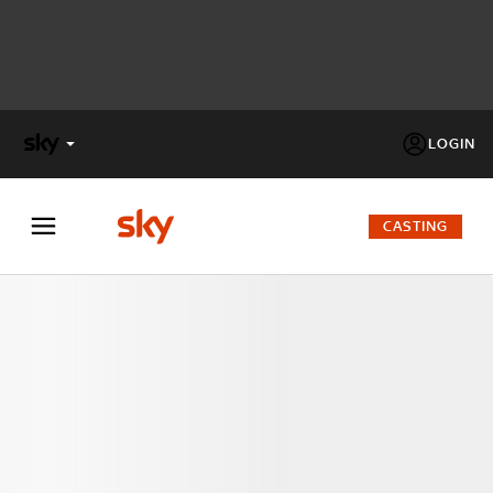
LOGIN
X
FACTOR
CASTING
MASTERCHEF
PECHINO
EXPRESS
Cos’altro vedere:
PROGRAMMI SKY
Un mondo di offerte:
SKY.IT
NOW