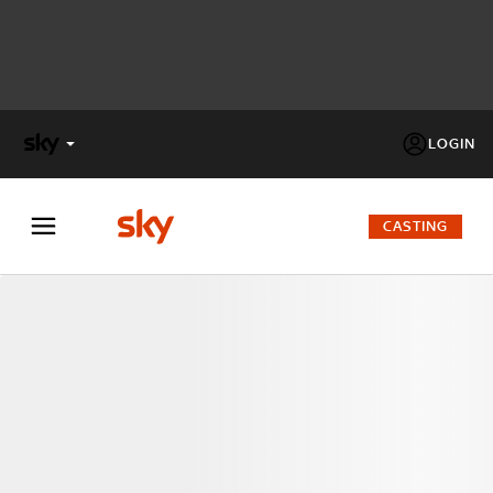
LOGIN
X
FACTOR
CASTING
MASTERCHEF
PECHINO
EXPRESS
Cos’altro vedere:
PROGRAMMI SKY
Un mondo di offerte:
SKY.IT
NOW