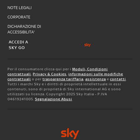
NOTE LEGALI
CORPORATE
DICHIARAZIONE DI
ACCESSIBILITA'
ACCEDI A
SKY GO
Per il consumatore clicca qui per i
Moduli, Condizioni
contrattuali
,
Privacy & Cookies
,
informazioni sulle modifiche
contrattuali
o per
trasparenza tariffaria
,
assistenza
e
contatti
.
Tutti i marchi Sky e i diritti di proprietà intellettuale in essi
contenuti, sono di proprietà di Sky international AG e sono
utilizzati su licenza. Copyright 2025 Sky Italia - P.IVA
04619241005.
Segnalazione Abusi