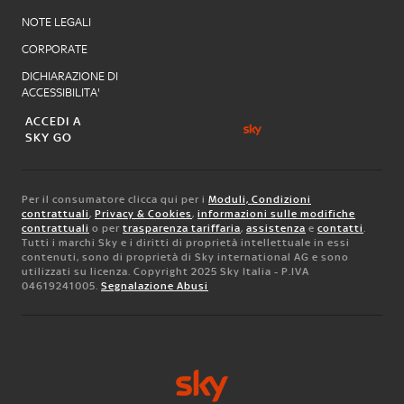
NOTE LEGALI
CORPORATE
DICHIARAZIONE DI
ACCESSIBILITA'
ACCEDI A
SKY GO
Per il consumatore clicca qui per i
Moduli, Condizioni
contrattuali
,
Privacy & Cookies
,
informazioni sulle modifiche
contrattuali
o per
trasparenza tariffaria
,
assistenza
e
contatti
.
Tutti i marchi Sky e i diritti di proprietà intellettuale in essi
contenuti, sono di proprietà di Sky international AG e sono
utilizzati su licenza. Copyright 2025 Sky Italia - P.IVA
04619241005.
Segnalazione Abusi