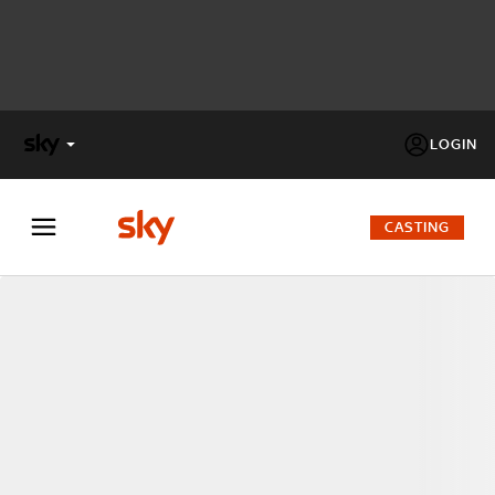
LOGIN
X
FACTOR
CASTING
MASTERCHEF
PECHINO
EXPRESS
Cos’altro vedere:
PROGRAMMI SKY
Un mondo di offerte:
SKY.IT
NOW