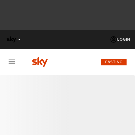
LOGIN
X
FACTOR
CASTING
MASTERCHEF
PECHINO
EXPRESS
Cos’altro vedere:
PROGRAMMI SKY
Un mondo di offerte:
SKY.IT
NOW