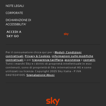
NOTE LEGALI
CORPORATE
DICHIARAZIONE DI
ACCESSIBILITA'
ACCEDI A
SKY GO
Per il consumatore clicca qui per i
Moduli, Condizioni
contrattuali
,
Privacy & Cookies
,
informazioni sulle modifiche
contrattuali
o per
trasparenza tariffaria
,
assistenza
e
contatti
.
Tutti i marchi Sky e i diritti di proprietà intellettuale in essi
contenuti, sono di proprietà di Sky international AG e sono
utilizzati su licenza. Copyright 2025 Sky Italia - P.IVA
04619241005.
Segnalazione Abusi