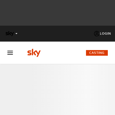
LOGIN
X
FACTOR
CASTING
MASTERCHEF
PECHINO
EXPRESS
Cos’altro vedere:
PROGRAMMI SKY
Un mondo di offerte:
SKY.IT
NOW