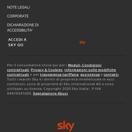
NOTE LEGALI
CORPORATE
DICHIARAZIONE DI
ACCESSIBILITA'
ACCEDI A
SKY GO
Per il consumatore clicca qui per i
Moduli, Condizioni
contrattuali
,
Privacy & Cookies
,
informazioni sulle modifiche
contrattuali
o per
trasparenza tariffaria
,
assistenza
e
contatti
.
Tutti i marchi Sky e i diritti di proprietà intellettuale in essi
contenuti, sono di proprietà di Sky international AG e sono
utilizzati su licenza. Copyright 2025 Sky Italia - P.IVA
04619241005.
Segnalazione Abusi