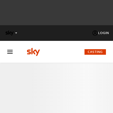
LOGIN
X
FACTOR
CASTING
MASTERCHEF
PECHINO
EXPRESS
Cos’altro vedere:
PROGRAMMI SKY
Un mondo di offerte:
SKY.IT
NOW