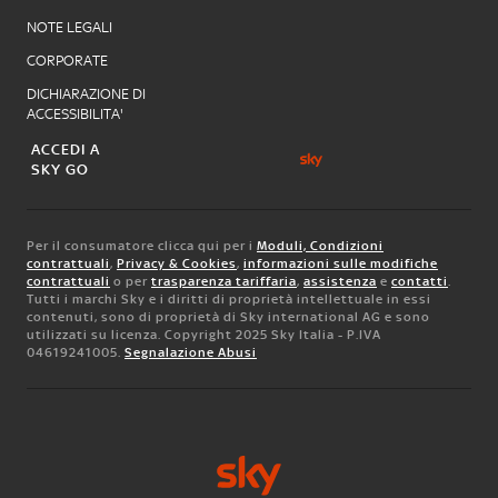
NOTE LEGALI
CORPORATE
DICHIARAZIONE DI
ACCESSIBILITA'
ACCEDI A
SKY GO
Per il consumatore clicca qui per i
Moduli, Condizioni
contrattuali
,
Privacy & Cookies
,
informazioni sulle modifiche
contrattuali
o per
trasparenza tariffaria
,
assistenza
e
contatti
.
Tutti i marchi Sky e i diritti di proprietà intellettuale in essi
contenuti, sono di proprietà di Sky international AG e sono
utilizzati su licenza. Copyright 2025 Sky Italia - P.IVA
04619241005.
Segnalazione Abusi