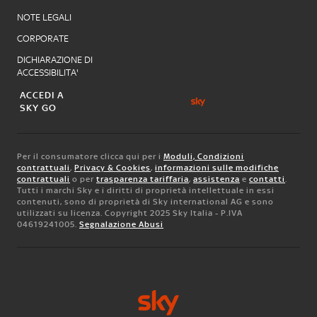
NOTE LEGALI
CORPORATE
DICHIARAZIONE DI
ACCESSIBILITA'
ACCEDI A
SKY GO
Per il consumatore clicca qui per i
Moduli, Condizioni
contrattuali
,
Privacy & Cookies
,
informazioni sulle modifiche
contrattuali
o per
trasparenza tariffaria
,
assistenza
e
contatti
.
Tutti i marchi Sky e i diritti di proprietà intellettuale in essi
contenuti, sono di proprietà di Sky international AG e sono
utilizzati su licenza. Copyright 2025 Sky Italia - P.IVA
04619241005.
Segnalazione Abusi