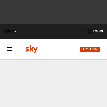
LOGIN
X
FACTOR
CASTING
MASTERCHEF
PECHINO
EXPRESS
Cos’altro vedere:
PROGRAMMI SKY
Un mondo di offerte:
SKY.IT
NOW