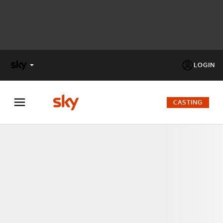
LOGIN
X
FACTOR
CASTING
MASTERCHEF
PECHINO
EXPRESS
Cos’altro vedere:
PROGRAMMI SKY
Un mondo di offerte:
SKY.IT
NOW