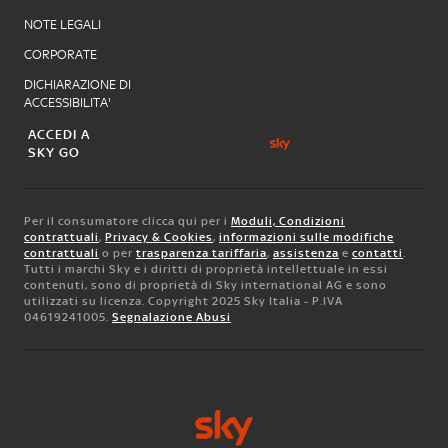
NOTE LEGALI
CORPORATE
DICHIARAZIONE DI
ACCESSIBILITA'
ACCEDI A
SKY GO
Per il consumatore clicca qui per i
Moduli, Condizioni
contrattuali
,
Privacy & Cookies
,
informazioni sulle modifiche
contrattuali
o per
trasparenza tariffaria
,
assistenza
e
contatti
.
Tutti i marchi Sky e i diritti di proprietà intellettuale in essi
contenuti, sono di proprietà di Sky international AG e sono
utilizzati su licenza. Copyright 2025 Sky Italia - P.IVA
04619241005.
Segnalazione Abusi