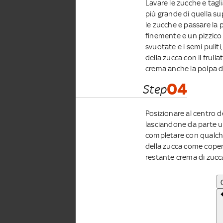
Lavare le zucche e tagli
più grande di quella sup
le zucche e passare la p
finemente e un pizzico
svuotate e i semi puliti
della zucca con il frul
crema anche la polpa d
04
Step
Posizionare al centro de
lasciandone da parte un 
completare con qualche
della zucca come coperc
restante crema di zucc