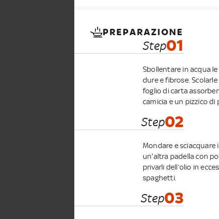
PREPARAZIONE
01
Step
Sbollentare in acqua le 
dure e fibrose. Scolarl
foglio di carta assorben
camicia e un pizzico di 
02
Step
Mondare e sciacquare i fr
un'altra padella con po
privarli dell’olio in ecces
spaghetti.
03
Step