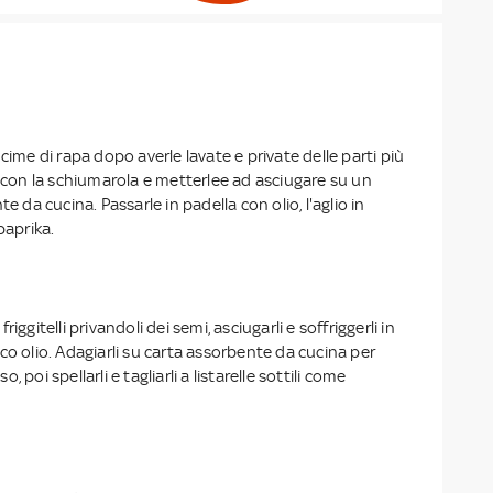
cime di rapa dopo averle lavate e private delle parti più
e con la schiumarola e metterlee ad asciugare su un
te da cucina. Passarle in padella con olio, l'aglio in
paprika.
iggitelli privandoli dei semi, asciugarli e soffriggerli in
co olio. Adagiarli su carta assorbente da cucina per
so, poi spellarli e tagliarli a listarelle sottili come