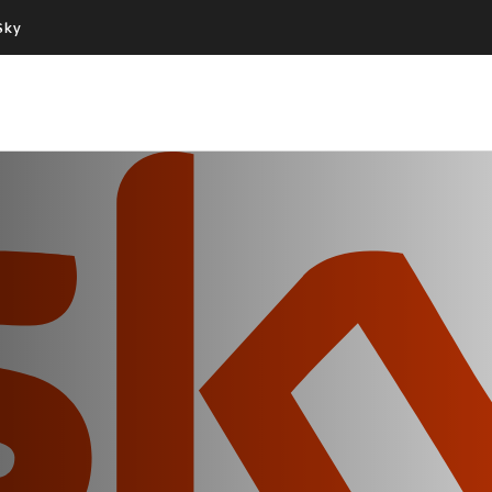
Sky
Cos’altro vedere:
Un mondo di offerte:
PROGRAMMI SKY
SKY.IT
NOW
PECHINO EXPRESS