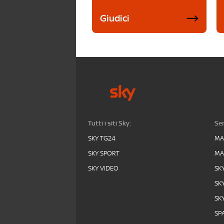
Giudici
Tutti i siti Sky:
Ser
SKY TG24
MA
SKY SPORT
MA
SKY VIDEO
SK
SK
SK
SPA