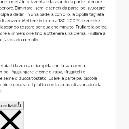
arle a metà in orizzontale, lasciando la parte inferiore
eriore. Eliminare i semi e tenerli da parte, poi svuotare
olpa a dadini in una padella con olio, la cipolla tagliata
 di zenzero. Mettere in forno a 180-200 °C le zucche
, lasciando tostare per qualche minuto. Frullare la polpa
latore a immersione fino a ottenere una crema. Frullare a
ell’avocado con olio.
i piatti la zucca e riempirla con la sua crema,
po’. Aggiungere le cime di rapa, i friggitelli e
 seme di zucca tostato. Usare la parte più piccola
hio e decorare il piatto con la crema di avocado e la
a.
Condividi