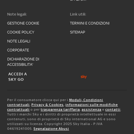
Note legali:
Link utili:
GESTIONE COOKIE
TERMINI E CONDIZIONI
COOKIE POLICY
SITEMAP
NOTE LEGALI
CORPORATE
DICHIARAZIONE DI
ACCESSIBILITA'
ACCEDI A
SKY GO
Per il consumatore clicca qui per i
Moduli, Condizioni
contrattuali
,
Privacy & Cookies
,
informazioni sulle modifiche
contrattuali
o per
trasparenza tariffaria
,
assistenza
e
contatti
.
Tutti i marchi Sky e i diritti di proprietà intellettuale in essi
contenuti, sono di proprietà di Sky international AG e sono
utilizzati su licenza. Copyright 2025 Sky Italia - P.IVA
04619241005.
Segnalazione Abusi