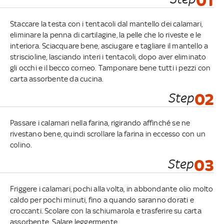
01
Staccare la testa con i tentacoli dal mantello dei calamari,
eliminare la penna di cartilagine, la pelle che lo riveste e le
interiora. Sciacquare bene, asciugare e tagliare il mantello a
striscioline, lasciando interi i tentacoli, dopo aver eliminato
gli occhi e il becco corneo. Tamponare bene tutti i pezzi con
carta assorbente da cucina.
Step
02
Passare i calamari nella farina, rigirando affinché se ne
rivestano bene, quindi scrollare la farina in eccesso con un
colino.
Step
03
Friggere i calamari, pochi alla volta, in abbondante olio molto
caldo per pochi minuti, fino a quando saranno dorati e
croccanti. Scolare con la schiumarola e trasferire su carta
assorbente. Salare leggermente.