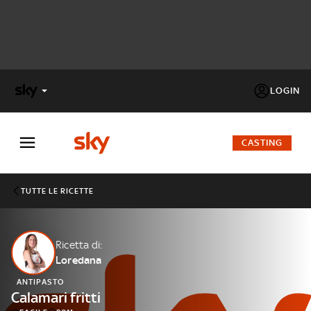
LOGIN
X
FACTOR
CASTING
MASTERCHEF
TUTTE LE RICETTE
PECHINO
EXPRESS
Ricetta di:
Loredana
Cos’altro vedere:
PROGRAMMI SKY
ANTIPASTO
Un mondo di offerte:
Calamari fritti
SKY.IT
NOW