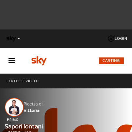
LOGIN
X
FACTOR
CASTING
MASTERCHEF
TUTTE LE RICETTE
PECHINO
EXPRESS
Ricetta di:
Vittoria
Cos’altro vedere:
PROGRAMMI SKY
PRIMO
Un mondo di offerte:
Sapori lontani
SKY.IT
NOW