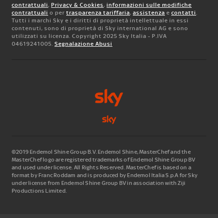
contrattuali
,
Privacy & Cookies
,
informazioni sulle modifiche
contrattuali
o per
trasparenza tariffaria
,
assistenza
e
contatti
.
Tutti i marchi Sky e i diritti di proprietà intellettuale in essi
contenuti, sono di proprietà di Sky international AG e sono
utilizzati su licenza. Copyright 2025 Sky Italia - P.IVA
04619241005.
Segnalazione Abusi
©2019 Endemol Shine Group B.V. Endemol Shine, MasterChef and the
MasterChef logo are registered trademarks of Endemol Shine Group BV
and used under license. All Rights Reserved. MasterChef is based on a
format by Franc Roddam and is produced by Endemol Italia S.p.A for Sky
under license from Endemol Shine Group BV in association with Ziji
Productions Limited.