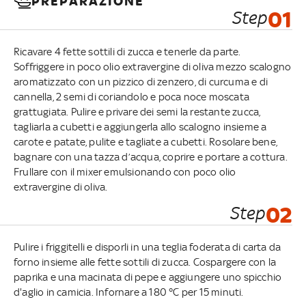
PREPARAZIONE
Step
01
Ricavare 4 fette sottili di zucca e tenerle da parte.
Soffriggere in poco olio extravergine di oliva mezzo scalogno
aromatizzato con un pizzico di zenzero, di curcuma e di
cannella, 2 semi di coriandolo e poca noce moscata
grattugiata. Pulire e privare dei semi la restante zucca,
tagliarla a cubetti e aggiungerla allo scalogno insieme a
carote e patate, pulite e tagliate a cubetti. Rosolare bene,
bagnare con una tazza d’acqua, coprire e portare a cottura.
Frullare con il mixer emulsionando con poco olio
extravergine di oliva.
Step
02
Pulire i friggitelli e disporli in una teglia foderata di carta da
forno insieme alle fette sottili di zucca. Cospargere con la
paprika e una macinata di pepe e aggiungere uno spicchio
d'aglio in camicia. Infornare a 180 °C per 15 minuti.