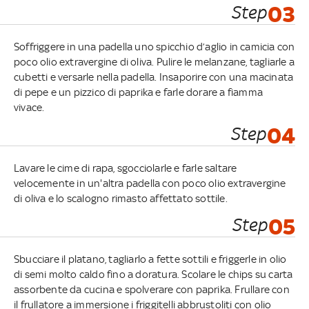
Step
03
Soffriggere in una padella uno spicchio d’aglio in camicia con
poco olio extravergine di oliva. Pulire le melanzane, tagliarle a
cubetti e versarle nella padella. Insaporire con una macinata
di pepe e un pizzico di paprika e farle dorare a fiamma
vivace.
Step
04
Lavare le cime di rapa, sgocciolarle e farle saltare
velocemente in un'altra padella con poco olio extravergine
di oliva e lo scalogno rimasto affettato sottile.
Step
05
Sbucciare il platano, tagliarlo a fette sottili e friggerle in olio
di semi molto caldo fino a doratura. Scolare le chips su carta
assorbente da cucina e spolverare con paprika. Frullare con
il frullatore a immersione i friggitelli abbrustoliti con olio