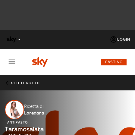
LOGIN
X
FACTOR
CASTING
MASTERCHEF
TUTTE LE RICETTE
PECHINO
EXPRESS
Ricetta di:
Loredana
Cos’altro vedere:
PROGRAMMI SKY
ANTIPASTO
Un mondo di offerte:
Taramosalata
SKY.IT
NOW