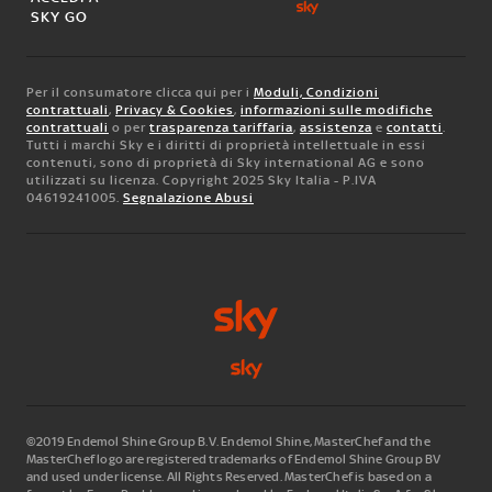
SKY GO
Per il consumatore clicca qui per i
Moduli, Condizioni
contrattuali
,
Privacy & Cookies
,
informazioni sulle modifiche
contrattuali
o per
trasparenza tariffaria
,
assistenza
e
contatti
.
Tutti i marchi Sky e i diritti di proprietà intellettuale in essi
contenuti, sono di proprietà di Sky international AG e sono
utilizzati su licenza. Copyright 2025 Sky Italia - P.IVA
04619241005.
Segnalazione Abusi
©2019 Endemol Shine Group B.V. Endemol Shine, MasterChef and the
MasterChef logo are registered trademarks of Endemol Shine Group BV
and used under license. All Rights Reserved. MasterChef is based on a