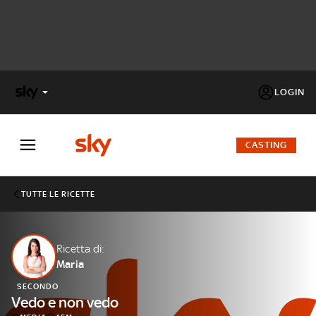
LOGIN
X
FACTOR
CASTING
MASTERCHEF
TUTTE LE RICETTE
PECHINO
EXPRESS
Ricetta di:
Maria
Cos’altro vedere:
PROGRAMMI SKY
SECONDO
Un mondo di offerte:
Vedo e non vedo
SKY.IT
NOW