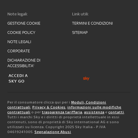
Note legali:
Link utili:
GESTIONE COOKIE
TERMINI E CONDIZIONI
COOKIE POLICY
SITEMAP
NOTE LEGALI
CORPORATE
DICHIARAZIONE DI
ACCESSIBILITA'
ACCEDI A
SKY GO
Per il consumatore clicca qui per i
Moduli, Condizioni
contrattuali
,
Privacy & Cookies
,
informazioni sulle modifiche
contrattuali
o per
trasparenza tariffaria
,
assistenza
e
contatti
.
Tutti i marchi Sky e i diritti di proprietà intellettuale in essi
contenuti, sono di proprietà di Sky international AG e sono
utilizzati su licenza. Copyright 2025 Sky Italia - P.IVA
04619241005.
Segnalazione Abusi