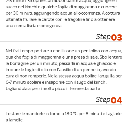
2-3 minuti. Ricoprire con abbondante acqua, aggiungere il
succo del kimchi e qualche foglia di maggiorana e cuocere
per 30 minuti, aggiungendo acqua all'occorrenza. A cottura
ultimata frullare le carote con le fragoline fino a ottenere
una crema liscia e omogenea.
Step
03
Nel frattempo portare a ebollizione un pentolino con acqua,
qualche foglia di maggiorana e una presa di sale. Sbollentare
la borragine per un minuto, passarla in acqua e ghiaccio e
irrorare le foglie di olio con l’ausilio di un pennello, avendo
cura di non romperle. Nella stessa acqua bollire l’anguilla per
6-7 minuti, scolare e insaporire con il sugo del kimchi,
tagliandola a pezzi molto piccoli. Tenere da parte.
Step
04
Tostare le mandorle in forno a 180 °C per 8 minuti e tagliarle
a lamelle.