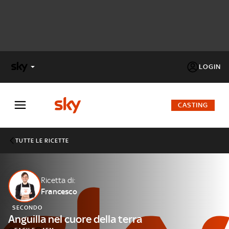
LOGIN
X
FACTOR
CASTING
MASTERCHEF
TUTTE LE RICETTE
PECHINO
EXPRESS
Ricetta di:
Francesco
Cos’altro vedere:
PROGRAMMI SKY
SECONDO
Un mondo di offerte:
Anguilla nel cuore della terra
SKY.IT
NOW